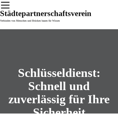
Skip
to
Städtepartnerschaftsverein
content
Verbinden von Menschen und Brücken bauen für Wissen
Schlüsseldienst:
Schnell und
zuverlässig für Ihre
Sicherheit