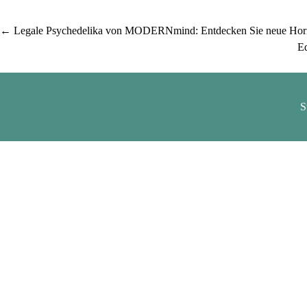
Post
←
Legale Psychedelika von MODERNmind: Entdecken Sie neue Hor
Ed
navigation
S