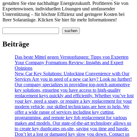
gestalten Sie eine nachhaltige Energiezukunft. Profitieren Sie von
Expertenwissen, individuellen Lösungen und umfassender
Unterstützung – für höchste Effizienz und geringere Kosten bei
Ihrer Solaranlage. Klicken Sie hier für mehr Informationen!
Search
suchen
Beiträge
Das beste Mittel gegen Verstopfungen: Tipps von Experten
Your Company Formations Review: Insights and Expert
Opinions
New Car Key Solutions: Unlocking Convenience with Our
Services Are you in need of a new car key? Look no further!
Our company specializes in providing top-notch automotive
key solutions, ensuring you have access to high-quality
replacement keys quickly and efficiently. Whether you’ve lost
your key, need a spare, or require a key replacement for your
modern vehicle, our skilled technicians are here to help. We
offer a wide range of services including key cutting,
programming, and remote key fob replacement for various
makes and models. Our state-of-the-art technology allows us
to create key duplicates on-site, saving you time and hassle.
Don’t let a lost or damaged key slow you down. Contact us