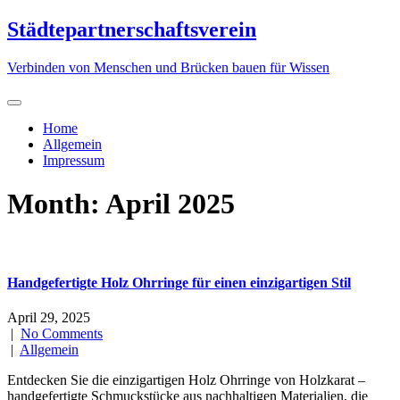
Skip
Städtepartnerschaftsverein
to
content
Verbinden von Menschen und Brücken bauen für Wissen
Home
Allgemein
Impressum
Month:
April 2025
Handgefertigte Holz Ohrringe für einen einzigartigen Stil
April 29, 2025
|
No Comments
|
Allgemein
Entdecken Sie die einzigartigen Holz Ohrringe von Holzkarat –
handgefertigte Schmuckstücke aus nachhaltigen Materialien, die