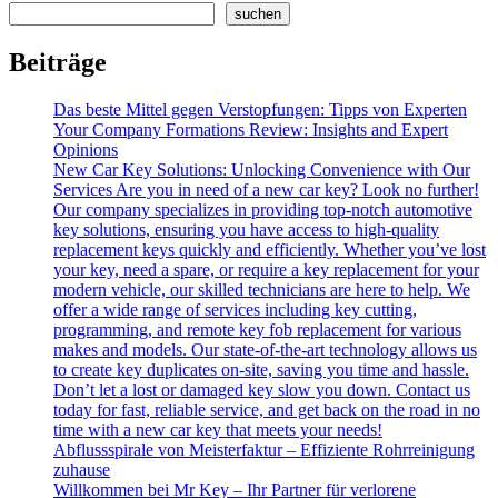
Search
suchen
Beiträge
Das beste Mittel gegen Verstopfungen: Tipps von Experten
Your Company Formations Review: Insights and Expert
Opinions
New Car Key Solutions: Unlocking Convenience with Our
Services Are you in need of a new car key? Look no further!
Our company specializes in providing top-notch automotive
key solutions, ensuring you have access to high-quality
replacement keys quickly and efficiently. Whether you’ve lost
your key, need a spare, or require a key replacement for your
modern vehicle, our skilled technicians are here to help. We
offer a wide range of services including key cutting,
programming, and remote key fob replacement for various
makes and models. Our state-of-the-art technology allows us
to create key duplicates on-site, saving you time and hassle.
Don’t let a lost or damaged key slow you down. Contact us
today for fast, reliable service, and get back on the road in no
time with a new car key that meets your needs!
Abflussspirale von Meisterfaktur – Effiziente Rohrreinigung
zuhause
Willkommen bei Mr Key – Ihr Partner für verlorene