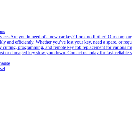
ons
es Are you in need of a new car key? Look no further! Our company s
ly and efficiently. Whether you’ve lost your key, need a spare, or requ
key cutting, programming, and remote key fob replacement for various ma
lost or damaged key slow you down. Contact us today for fast, reliable 
uhause
sel