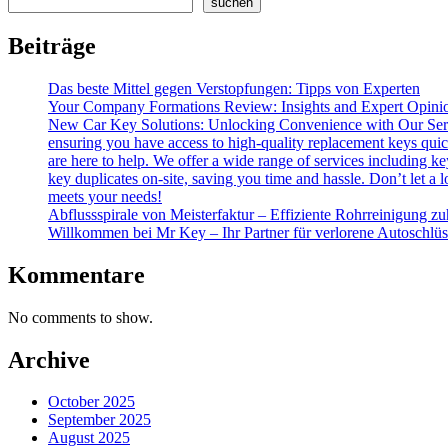
suchen
navigation
Beiträge
Das beste Mittel gegen Verstopfungen: Tipps von Experten
Your Company Formations Review: Insights and Expert Opini
New Car Key Solutions: Unlocking Convenience with Our Servic
ensuring you have access to high-quality replacement keys quick
are here to help. We offer a wide range of services including 
key duplicates on-site, saving you time and hassle. Don’t let a 
meets your needs!
Abflussspirale von Meisterfaktur – Effiziente Rohrreinigung z
Willkommen bei Mr Key – Ihr Partner für verlorene Autoschlüs
Kommentare
No comments to show.
Archive
October 2025
September 2025
August 2025