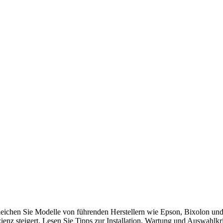
leichen Sie Modelle von führenden Herstellern wie Epson, Bixolon und 
zienz steigert. Lesen Sie Tipps zur Installation, Wartung und Auswahlkr