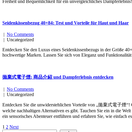
Freiheit und Bequemlichkeit für ein unvergleichliches Dampferlebnis!
Seidenkissenbezug 40×84: Test und Vorteile für Haut und Haar
|
No Comments
| Uncategorized
Entdecken Sie den Luxus eines Seidenkissenbezugs in der Größe 40×84 
hochwertige Marken. Lassen Sie sich von Eleganz und Funktionalitä
拋棄式電子煙: 商品介紹 und Dampferlebnis entdecken
|
No Comments
| Uncategorized
Entdecken Sie die unwiderstehlichen Vorteile von „拋棄式電子煙“! Gen
welche nachhaltigen Alternativen es gibt. Tauchen Sie ein in die W
ein sensorisches Abenteuer entführen und erfahren Sie, wie einf
Posts
1
2
Next
Search