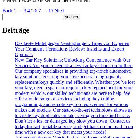
Freiberufler. Jetzt klicken und mehr erfahren!
Posts
Back
1
…
3
4
5
6
7
…
15
Next
Search
suchen
pagination
Beiträge
Das beste Mittel gegen Verstopfungen: Tipps von Experten
Your Company Formations Review: Insights and Expert
Opinions
New Car Key Solutions: Unlocking Convenience with Our
Services Are you in need of a new car key? Look no further!
Our company specializes in providing top-notch automotive
key solutions, ensuring you have access to high-quality
replacement keys quickly and efficiently. Whether you’ve lost
your key, need a spare, or require a key replacement for your
modern vehicle, our skilled technicians are here to help. We
offer a wide range of services including key cutting,
programming, and remote key fob replacement for various
makes and models. Our state-of-the-art technology allows us
to create key duplicates on-site, saving you time and hassle.
Don’t let a lost or damaged key slow you down. Contact us
today for fast, reliable service, and get back on the road in no
time with a new car key that meets your needs!
Abflussspirale von Meisterfaktur – Effiziente Rohrreinigung