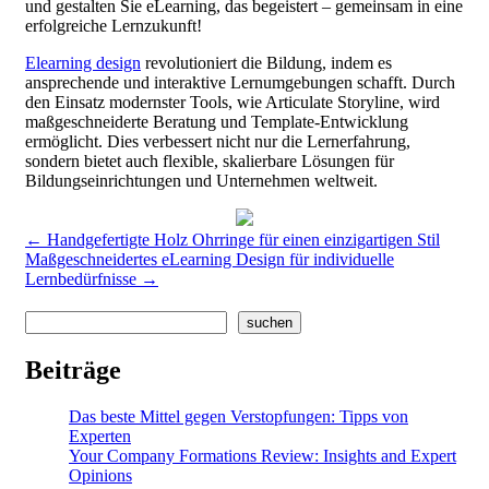
und gestalten Sie eLearning, das begeistert – gemeinsam in eine
erfolgreiche Lernzukunft!
Elearning design
revolutioniert die Bildung, indem es
ansprechende und interaktive Lernumgebungen schafft. Durch
den Einsatz modernster Tools, wie Articulate Storyline, wird
maßgeschneiderte Beratung und Template-Entwicklung
ermöglicht. Dies verbessert nicht nur die Lernerfahrung,
sondern bietet auch flexible, skalierbare Lösungen für
Bildungseinrichtungen und Unternehmen weltweit.
Post
←
Handgefertigte Holz Ohrringe für einen einzigartigen Stil
Maßgeschneidertes eLearning Design für individuelle
navigation
Lernbedürfnisse
→
Search
suchen
Beiträge
Das beste Mittel gegen Verstopfungen: Tipps von
Experten
Your Company Formations Review: Insights and Expert
Opinions