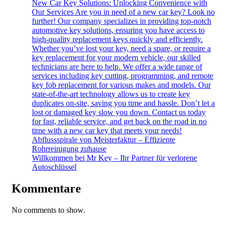
New Car Key Solutions: Unlocking Convenience with
Our Services Are you in need of a new car key? Look no
further! Our company specializes in providing top-notch
automotive key solutions, ensuring you have access to
high-quality replacement keys quickly and efficiently.
Whether you’ve lost your key, need a spare, or require a
key replacement for your modern vehicle, our skilled
technicians are here to help. We offer a wide range of
services including key cutting, programming, and remote
key fob replacement for various makes and models. Our
state-of-the-art technology allows us to create key
duplicates on-site, saving you time and hassle. Don’t let a
lost or damaged key slow you down. Contact us today
for fast, reliable service, and get back on the road in no
time with a new car key that meets your needs!
Abflussspirale von Meisterfaktur – Effiziente
Rohrreinigung zuhause
Willkommen bei Mr Key – Ihr Partner für verlorene
Autoschlüssel
Kommentare
No comments to show.